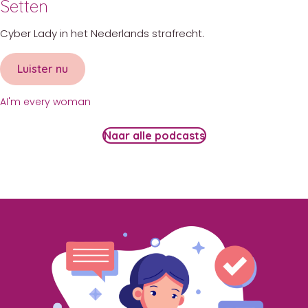
Setten
Cyber Lady in het Nederlands strafrecht.
Luister nu
about AI’m every woman met Yolanda van Se
AI'm every woman
Naar alle podcasts