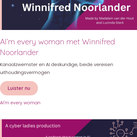
AI’m every woman met Winnifred
Noorlander
Kanaalzwemster en AI deskundige, beide vereisen
uithoudingsvermogen
Luister nu
about AI’m every woman met Winnifred Noor
AI'm every woman