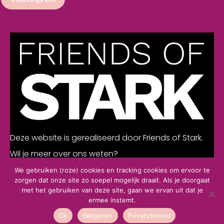
Deze website is gerealiseerd door Friends of Stark.
Wil je meer over ons weten?
We gebruiken (roze) cookies en tracking cookies om ervoor te
zorgen dat onze site zo soepel mogelijk draait. Als je doorgaat
Klik hier
met het gebruiken van deze site, gaan we ervan uit dat je
ermee instemt.
© 2026 All the Cyber Ladies. All Rights Reserved.
Ok
Weigeren
Privacybeleid