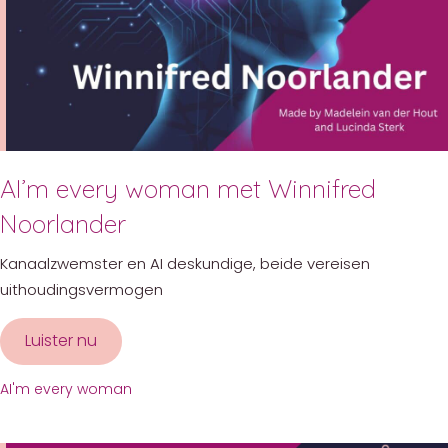
AI’m every woman met Winnifred
Noorlander
Kanaalzwemster en AI deskundige, beide vereisen
uithoudingsvermogen
Luister nu
about AI’m every woman met Winnifred Noor
AI'm every woman