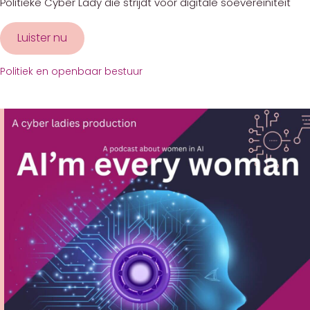
Politieke Cyber Lady die strijdt voor digitale soevereiniteit
Luister nu
about Elisabeth IJmker
Politiek en openbaar bestuur