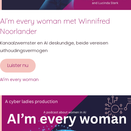
AI’m every woman met Winnifred
Noorlander
Kanaalzwemster en AI deskundige, beide vereisen
uithoudingsvermogen
Luister nu
about AI’m every woman met Winnifred Noor
AI'm every woman