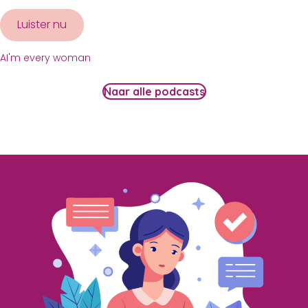
Luister nu
about AI’m every woman met Yolanda van S
AI'm every woman
Naar alle podcasts