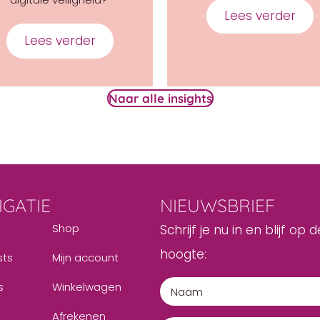
Lees verder
abo
Lees verder
about De Troonrede en de blinde vlek 
 the Cyber Ladies in Oost nuttig en noodzakelijk
Naar alle insights
IGATIE
NIEUWSBRIEF
Shop
Schrijf je nu in en blijf op d
hoogte:
sts
Mijn account
s
Winkelwagen
Afrekenen