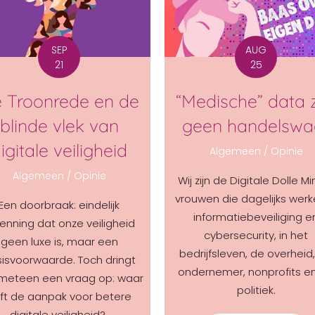
SEP
AUG
21
25
 Troonrede en de
“Medische” data z
blinde vlek van
geen handelswa
igitale veiligheid
Algemeen
/
Opinie
Algemeen
/
Opinie
Wij zijn de Digitale Dolle Mi
vrouwen die dagelijks werk
Een doorbraak: eindelijk
informatiebeveiliging e
enning dat onze veiligheid
cybersecurity, in het
geen luxe is, maar een
bedrijfsleven, de overheid,
isvoorwaarde. Toch dringt
ondernemer, nonprofits e
 meteen een vraag op: waar
politiek.
ijft de aanpak voor betere
digitale veiligheid?