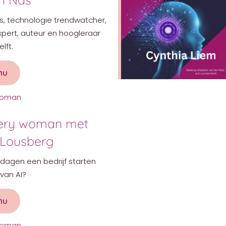
, technologie trendwatcher,
xpert, auteur en hoogleraar
lft.
nu
about AI’m every woman met Deborah Nas
 woman
very woman met
 Lousberg
0 dagen een bedrijf starten
van AI?
nu
about AI’m every woman met Maaike Lousberg
 woman