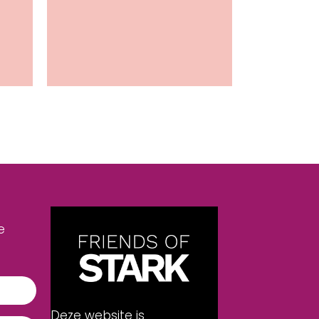
ut “Medische” data zijn geen handelswaar
van digitale veiligheid
e
Deze website is