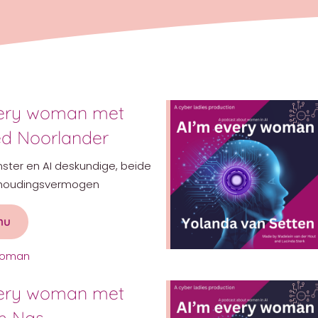
very woman met
ed Noorlander
ter en AI deskundige, beide
ithoudingsvermogen
nu
about AI’m every woman met Winnifred Noorlander
 woman
very woman met
h Nas