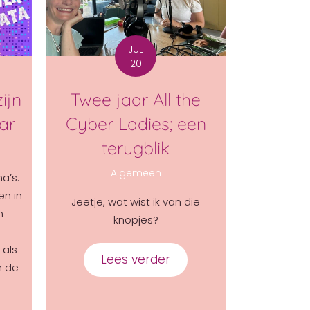
JUL
20
Twee jaar All the
ijn
Cyber Ladies; een
ar
terugblik
Algemeen
na’s:
en in
Jeetje, wat wist ik van die
n
knopjes?
 als
Lees verder
about Twee jaar All the
n de