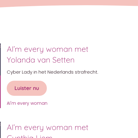
AI’m every woman met
Yolanda van Setten
Cyber Lady in het Nederlands strafrecht.
Luister nu
about AI’m every woman met Yolanda 
AI'm every woman
AI’m every woman met
Cynthia Liem