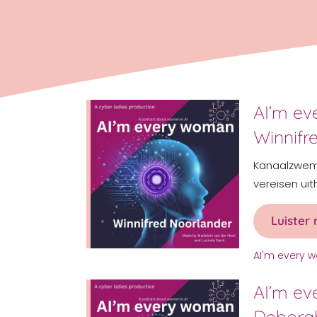
AI’m e
Winnifr
Kanaalzwems
vereisen u
Luister 
AI'm every
AI’m e
Debora