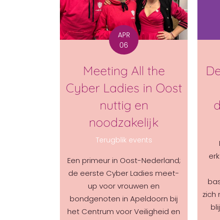
APR
06
Meeting All the
De
Cyber Ladies in Oost
nuttig en
d
noodzakelijk
Terugblik events
erk
Een primeur in Oost-Nederland;
de eerste Cyber Ladies meet-
bas
up voor vrouwen en
zich
bondgenoten in Apeldoorn bij
bl
het Centrum voor Veiligheid en