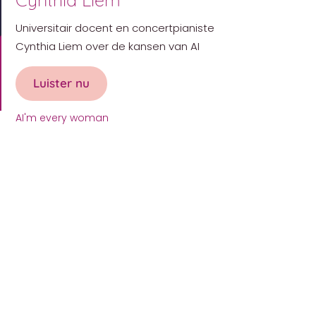
Universitair docent en concertpianiste
Cynthia Liem over de kansen van AI
Luister nu
about AI’m every woman met Cynthia 
AI'm every woman