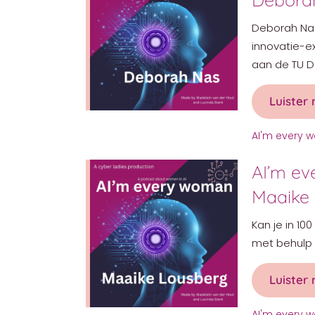
Deborah Nas
innovatie-e
aan de TU De
Luister 
AI'm every
AI’m e
Maaike
Kan je in 10
met behulp 
Luister 
AI'm every