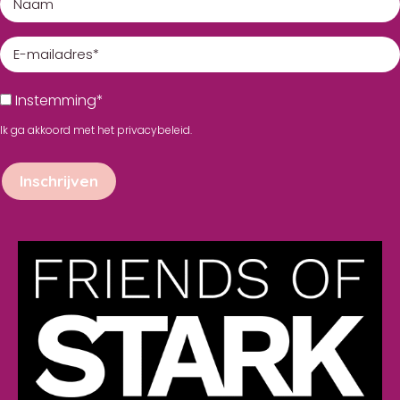
Instemming*
Ik ga akkoord met het
privacybeleid
.
Inschrijven