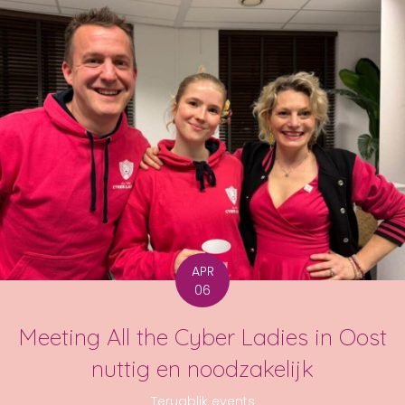
APR
06
Meeting All the Cyber Ladies in Oost
nuttig en noodzakelijk
Terugblik events