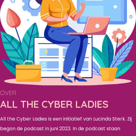
OVER
ALL THE CYBER LADIES
All the Cyber Ladies is een initiatief van Lucinda Sterk. Zij
begon de podcast in juni 2023. In de podcast staan