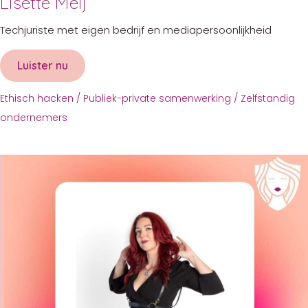
Lisette Meij
Techjuriste met eigen bedrijf en mediapersoonlijkheid
Luister nu
about Lisette Meij
Ethisch hacken
/
Publiek-private samenwerking
/
Zelfstandig
ondernemers